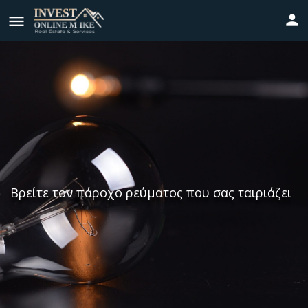
Βρείτε τον πάροχο ρεύματος που σας ταιριάζει
Τροφοδοτώντας το μέλλον σας με φυσικό αέριο