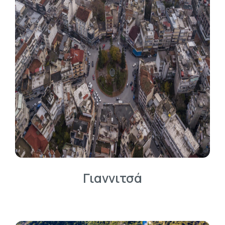
Γιαννιτσά