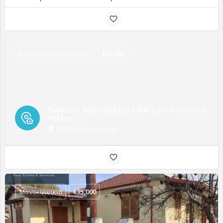
Επαγγελματικό ακίνητο
€
35,000
Πωλείται αγροτεμάχιο 5.000 τ.μ.– Γιαννιτσά
Πέλλας
QCM4+33 Γιαννιτσά
Μονοκατοικία
€
35,000