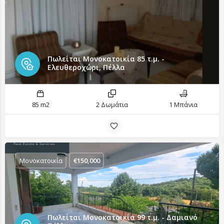
Πωλείται Μονοκατοικία 85 τ.μ. -
Ελευθεροχώρι, Πέλλα
85 m2
2 Δωμάτια
1 Μπάνια
Μονοκατοικία
€
150,000
Πωλείται Μονοκατοικία 99 τ.μ. - Δαμιανό