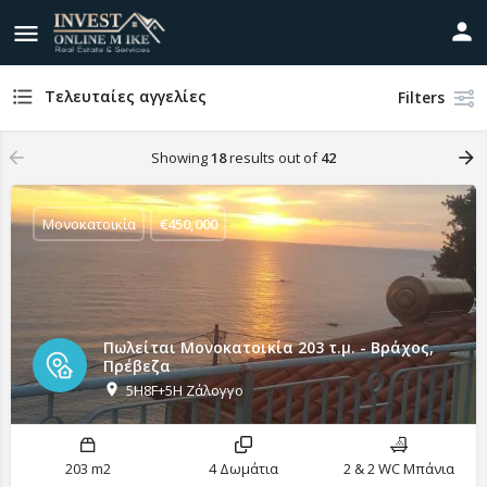
Τελευταίες αγγελίες
Filters
Showing
18
results out of
42
Μονοκατοικία
€
450,000
Πωλείται Μονοκατοικία 203 τ.μ. - Βράχος,
Πρέβεζα
5H8F+5H Ζάλογγο
203 m2
4 Δωμάτια
2 & 2 WC Μπάνια