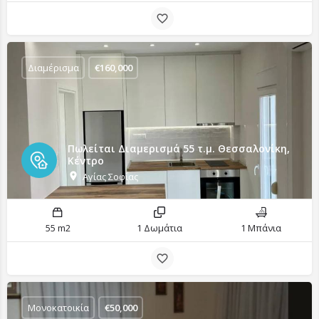
Διαμέρισμα
€
160,000
Πωλείται Διαμερισμά 55 τ.μ. Θεσσαλονίκη,
Κέντρο
Αγίας Σοφίας
55 m2
1 Δωμάτια
1 Μπάνια
Μονοκατοικία
€
50,000