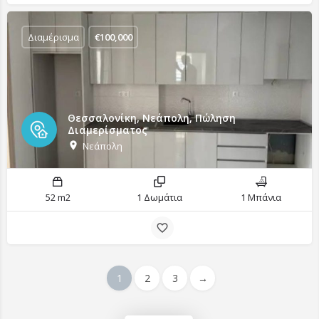
Διαμέρισμα
€
100,000
Θεσσαλονίκη, Νεάπολη, Πώληση
Διαμερίσματος
Νεάπολη
52 m2
1 Δωμάτια
1 Μπάνια
1
2
3
→