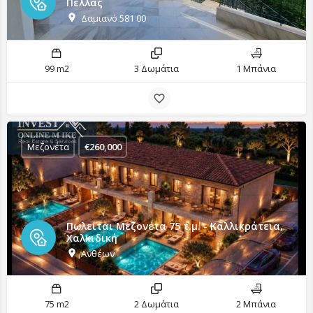
Πέλλας
Δαμιανό 581 00
99 m2
3 Δωμάτια
1 Μπάνια
Μεζονέτα
€
260,000
Πωλείται Μεζονέτα 75 τ.μ. - Καλλικράτεια,
Χαλκιδική
Ανθέων
75 m2
2 Δωμάτια
2 Μπάνια