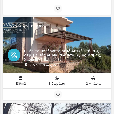
Μεζονέτα
€
460,000
Πωλείται Μεζονέτα σε Ιδιωτικό Κτήμα 4,2
στρ. με Θέα Λιμνοθάλασσα, Άγιος Μάμας,
Χαλκιδική
785P+6P Άγιος Μάμας
136 m2
3 Δωμάτια
2 Μπάνια
Μονοκατοικία
€
200,000