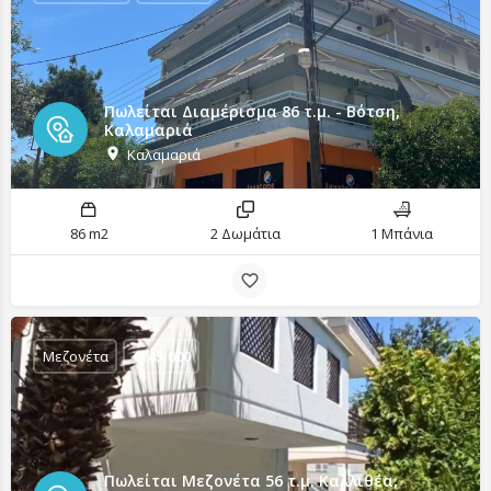
Πωλείται Διαμέρισμα 86 τ.μ. - Βότση,
Καλαμαριά
Καλαμαριά
86 m2
2 Δωμάτια
1 Μπάνια
Μεζονέτα
€
145,000
Πωλείται Μεζονέτα 56 τ.μ. Καλλιθέα,