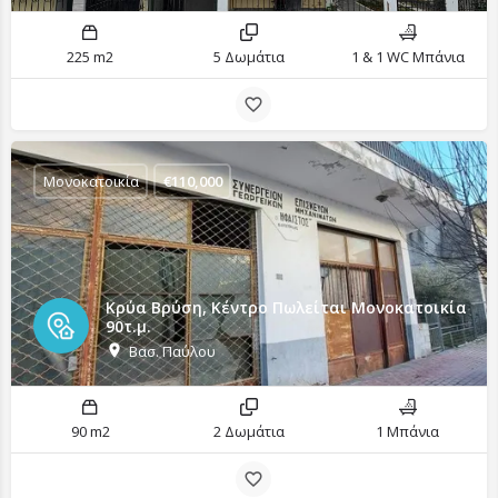
225 m2
5 Δωμάτια
1 & 1 WC Μπάνια
Μονοκατοικία
€
110,000
Κρύα Βρύση, Κέντρο Πωλείται Μονοκατοικία
90τ.μ.
Βασ. Παύλου
90 m2
2 Δωμάτια
1 Μπάνια