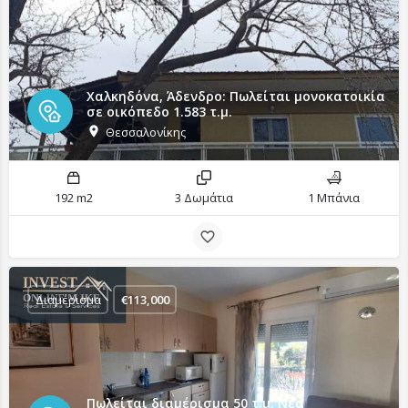
Χαλκηδόνα, Άδενδρο: Πωλείται μονοκατοικία
σε οικόπεδο 1.583 τ.μ.
Θεσσαλονίκης
192 m2
3 Δωμάτια
1 Μπάνια
Διαμέρισμα
€
113,000
Πωλείται διαμέρισμα 50 τ.μ. Νέα