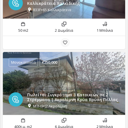
Καλλικράτεια Χαλκιδικής
833F+65 Καλλικράτεια
50 m2
2 Δωμάτια
1 Μπάνια
Μονοκατοικία
€
250,000
Πωλείται Συγκρότημα 3 Κατοικιών σε 2
Στρέμματα | Ακρολίμνη Κρύα Βρύση Πέλλας
M7H9+J2 Ακρολίμνη
400τ.μ. m2
6 Δωμάτια
2 Μπάνια