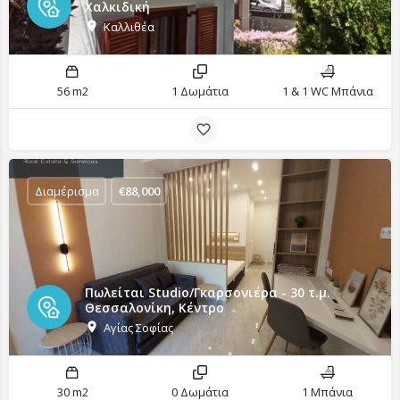
Χαλκιδική
Καλλιθέα
56 m2
1 Δωμάτια
1 & 1 WC Μπάνια
Διαμέρισμα
€
88,000
Πωλείται Studio/Γκαρσονιέρα - 30 τ.μ.
Θεσσαλονίκη, Κέντρο
Αγίας Σοφίας
30 m2
0 Δωμάτια
1 Μπάνια