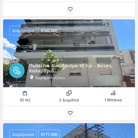
Διαμέρισμα
€
162,000
Πωλείται Διαμέρισμα 92 τ.μ. - Βότση,
Καλαμαριά
Κεραμοπούλου
92 m2
2 Δωμάτια
1 Μπάνια
Διαμέρισμα
€
177,000