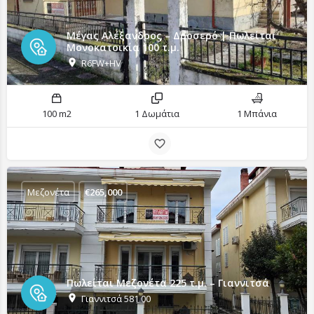
Μέγας Αλέξανδρος – Δροσερό | Πωλείται
Μονοκατοικία 100 τ.μ.
R6FW+HV
100 m2
1 Δωμάτια
1 Μπάνια
Μεζονέτα
€
265,000
Πωλείται Μεζονέτα 225 τ.μ. – Γιαννιτσά
Γιαννιτσά 581 00