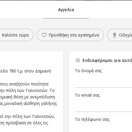
Αγγελία
Καλέστε τώρα
Προσθήκη στα αγαπημένα
Οδηγί
Ενδιαφέρομαι για αυτό
Το όνομά σας
πεδο 780 τ.μ. στον Δαμιανό
όσους αναζητούν ποιότητα
την πόλη των Γιαννιτσών. Το
Το email σας
νομιακή θέση με ανεμπόδιστη
ας μοναδική αίσθηση γαλήνης
πό την πόλη των Γιαννιτσών,
Το τηλέφωνο σας
εση πρόσβαση σε όλες τις