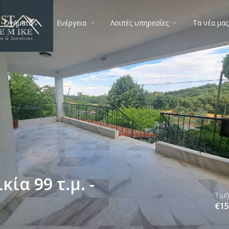
Οχήματα
Ενέργεια
Λοιπές υπηρεσίες
Τα νέα μας
ία 99 τ.μ. -
Τιμ
€
15