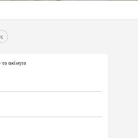
ες
 το ακίνητο