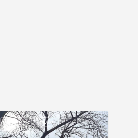
Μονοκατοικία
€
200,000