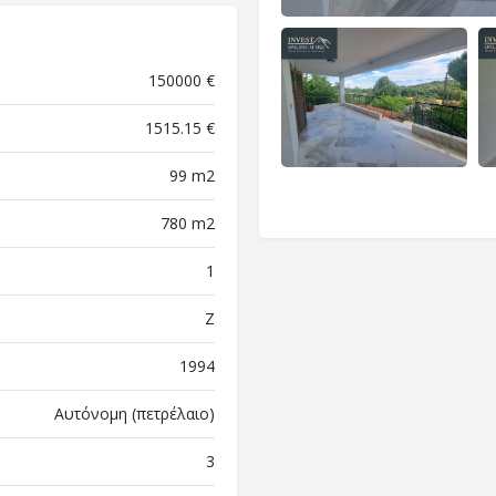
150000 €
1515.15 €
99 m2
780 m2
1
Ζ
1994
Αυτόνομη (πετρέλαιο)
3