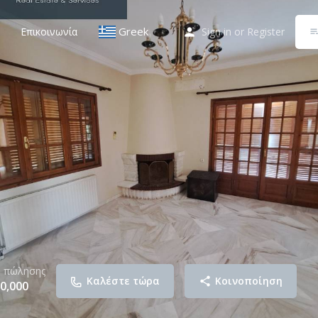
Greek
Επικοινωνία
Sign in
or
Register
▼
ή πώλησης
Καλέστε τώρα
Κοινοποίηση
0,000