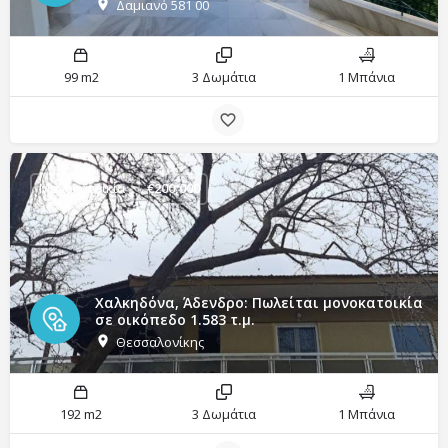
Δαμιανό 581 00
99 m2
3 Δωμάτια
1 Μπάνια
Μονοκατοικία
€
200,000
Χαλκηδόνα, Άδενδρο: Πωλείται μονοκατοικία
σε οικόπεδο 1.583 τ.μ.
Θεσσαλονίκης
192 m2
3 Δωμάτια
1 Μπάνια