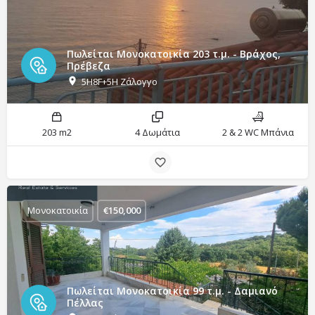
Πωλείται Μονοκατοικία 203 τ.μ. - Βράχος,
Πρέβεζα
5H8F+5H Ζάλογγο
203 m2
4 Δωμάτια
2 & 2 WC Μπάνια
Μονοκατοικία
€
150,000
Πωλείται Μονοκατοικία 99 τ.μ. - Δαμιανό
Πέλλας