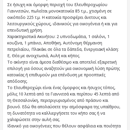
Σε ήσυχη και όμορφη περιοχή του Ελευθεροχωρίου
Γιαννιτσών, πωλείται μονοκατοικία 85 τ.μ., χτισμένη σε
οικόπεδο 225 τ.μ. Η κατοικία προσφέρει άνετους και
λειτουργικούς χώρους, ιδανικούς για οικογένεια ή και για
επενδυτική χρήση.
Χαρακτηριστικά Ακινήτου: 2 υπνοδωμάτια, 1 σαλόνι, 1
κουζίνα, 1 μπάνιο, Αποθήκη, Αυτόνομη θέρμανση
πετρελαίου, Πλακάκι σε όλα τα δάπεδα, Ενεργειακή κλάση:
Ε, Θέα με ανοιχτωσιά, Αυλή και κήπος.
Το ακίνητο είναι άμεσα διαθέσιμο και αποτελεί εξαιρετική
επιλογή για όσους αναζητούν μια οικονομική λύση πρώτης
κατοικίας ή επιθυμούν μια επένδυση με προοπτικές
απόδοσης.
Το Ελευθεροχώρι είναι ένας όμορφος και ήσυχος τόπος,
μόλις 10 λεπτά από τα Γιαννιτσά και περίπου 45 λεπτά από
τη Θεσσαλονίκη, περιτριγυρισμένος από πράσινο και
βουνό. Εδώ θα απολαύσετε την ατμόσφαιρα της υπαίθρου,
τη δυνατότητα να καλλιεργήσετε τον κήπο σας ή να
χαλαρώσετε στην αυλή σας.
Ιδανικό για οικογένειες που θέλουν ασφάλεια και ποιότητα