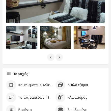
Παροχές
Κουφώματα: Συνθετικά
Διπλά τζάμια
Τύπος δαπέδων: Πλακάκι
Κλιματισμός
Βεράντα
Επιπλωμένο