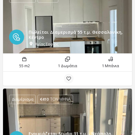
Πωλείται Διαμερισμά 55 τ.μ. Θεσσαλονίκη,
Κέντρο
Αγίας Σοφίας
55 m2
1 Δωμάτια
1 Μπάνια
Διαμέρισμα
€
410
ΤΟΝ ΜΗΝΑ
Ενοικιάζεται Studio 31 τ.μ. - Νεάπολη,