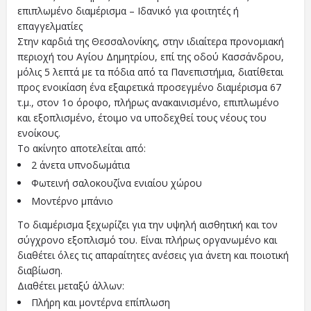
επιπλωμένο διαμέρισμα – Ιδανικό για φοιτητές ή
επαγγελματίες
Στην καρδιά της Θεσσαλονίκης, στην ιδιαίτερα προνομιακή
περιοχή του Αγίου Δημητρίου, επί της οδού Κασσάνδρου,
μόλις 5 λεπτά με τα πόδια από τα Πανεπιστήμια, διατίθεται
προς ενοικίαση ένα εξαιρετικά προσεγμένο διαμέρισμα 67
τ.μ., στον 1ο όροφο, πλήρως ανακαινισμένο, επιπλωμένο
και εξοπλισμένο, έτοιμο να υποδεχθεί τους νέους του
ενοίκους.
Το ακίνητο αποτελείται από:
2 άνετα υπνοδωμάτια
Φωτεινή σαλοκουζίνα ενιαίου χώρου
Μοντέρνο μπάνιο
Το διαμέρισμα ξεχωρίζει για την υψηλή αισθητική και τον
σύγχρονο εξοπλισμό του. Είναι πλήρως οργανωμένο και
διαθέτει όλες τις απαραίτητες ανέσεις για άνετη και ποιοτική
διαβίωση.
Διαθέτει μεταξύ άλλων:
Πλήρη και μοντέρνα επίπλωση