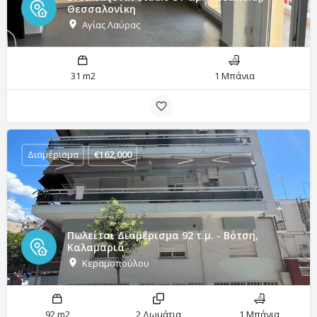
Θεσσαλονίκη
Αγίας Λαύρας
31 m2
1 Μπάνια
Διαμέρισμα
€
162,000
Πωλείται Διαμέρισμα 92 τ.μ. - Βότση,
Καλαμαριά
Κεραμοπούλου
92 m2
2 Δωμάτια
1 Μπάνια