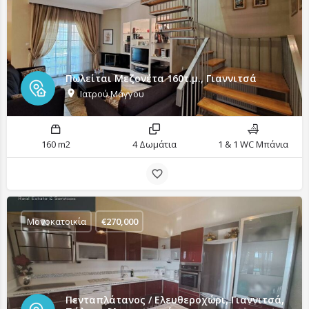
Πωλείται Μεζονέτα 160τ.μ., Γιαννιτσά
Ιατρού Μάγγου
160 m2
4 Δωμάτια
1 & 1 WC Μπάνια
Μονοκατοικία
€
270,000
Πενταπλάτανος / Ελευθεροχώρι, Γιαννιτσά,