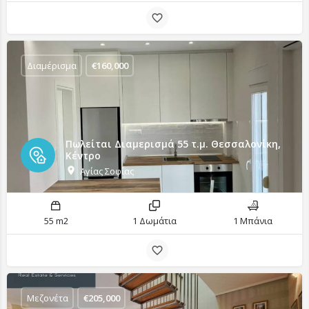
Διαμέρισμα
€
160,000
Πωλείται Διαμερισμά 55 τ.μ. Θεσσαλονίκη,
Κέντρο
Αγίας Σοφίας
55 m2
1 Δωμάτια
1 Μπάνια
Μεζονέτα
€
205,000