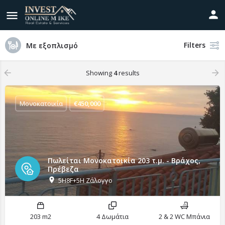
Filters
Με εξοπλισμό
Showing
4
results
Μονοκατοικία
€
450,000
Πωλείται Μονοκατοικία 203 τ.μ. - Βράχος,
Πρέβεζα
5H8F+5H Ζάλογγο
203 m2
4 Δωμάτια
2 & 2 WC Μπάνια