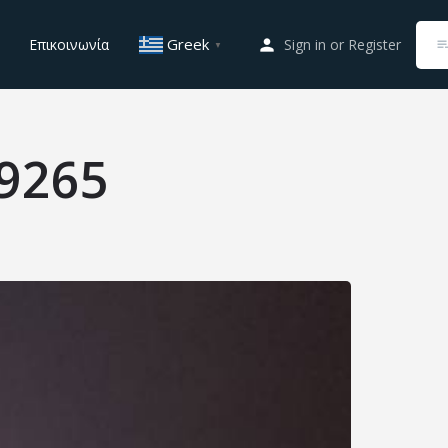
Greek
Επικοινωνία
Sign in
or
Register
▼
9265