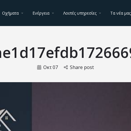
Οχήματα
Ενέργεια
Λοιπές υπηρεσίες
Τα νέα μας
ae1d17efdb172666
Οκτ
07
Share post