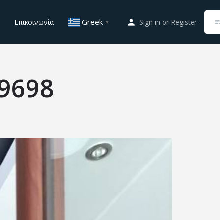
Greek
Επικοινωνία
Sign in
or
Register
▼
9698