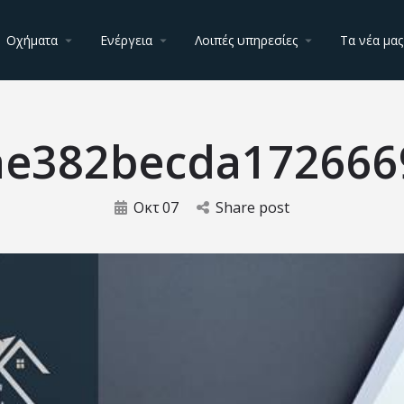
Οχήματα
Ενέργεια
Λοιπές υπηρεσίες
Τα νέα μας
ae382becda172666
Οκτ
07
Share post