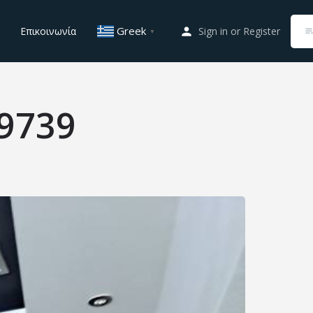
Greek
Επικοινωνία
Sign in
or
Register
▼
9739