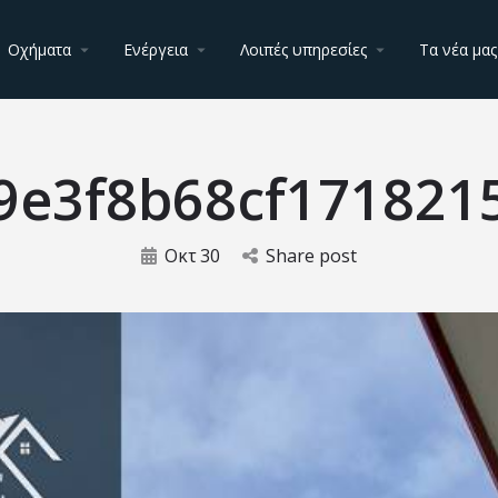
Οχήματα
Ενέργεια
Λοιπές υπηρεσίες
Τα νέα μας
9e3f8b68cf171821
Οκτ
30
Share post