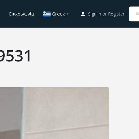
Greek
Επικοινωνία
Sign in
or
Register
▼
9531