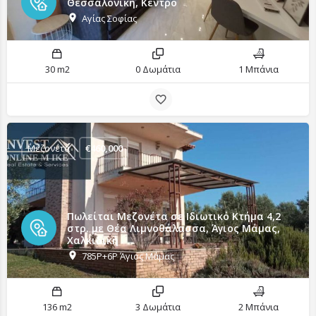
Θεσσαλονίκη, Κέντρο
Αγίας Σοφίας
30 m2
0 Δωμάτια
1 Μπάνια
Μεζονέτα
€
460,000
Πωλείται Μεζονέτα σε Ιδιωτικό Κτήμα 4,2
στρ. με Θέα Λιμνοθάλασσα, Άγιος Μάμας,
Χαλκιδική
785P+6P Άγιος Μάμας
136 m2
3 Δωμάτια
2 Μπάνια