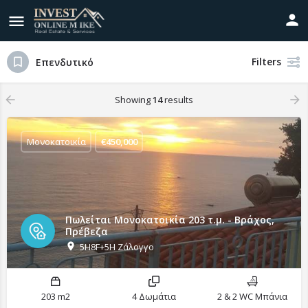
Filters
Επενδυτικό
Showing
14
results
Μονοκατοικία
€
450,000
Πωλείται Μονοκατοικία 203 τ.μ. - Βράχος,
Πρέβεζα
5H8F+5H Ζάλογγο
203 m2
4 Δωμάτια
2 & 2 WC Μπάνια