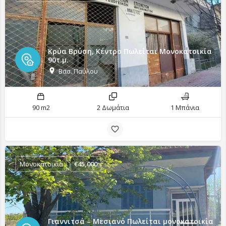
Κρύα Βρύση, Κέντρο Πωλείται Μονοκατοικία
90τ.μ.
Βασ. Παύλου
90 m2
2 Δωμάτια
1 Μπάνια
Μονοκατοικία
€
45,000
Γιαννιτσά – Μεσιανό Πωλείται μονοκατοικία