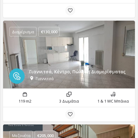
Διαμέρισμα
€
130,000
Γιαννιτσά, Κέντρο, Πώληση Διαμερίσματος
Γιαννιτσά
119 m2
3 Δωμάτια
1 & 1 WC Μπάνια
Μεζονέτα
€
205,000