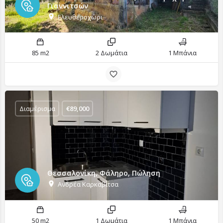
Γιαννιτσών
Ελευθεροχώρι
85 m2
2 Δωμάτια
1 Μπάνια
Διαμέρισμα
€
89,000
Θεσσαλονίκη, Φάληρο, Πώληση
Ανδρέα Καρκαβίτσα
50 m2
1 Δωμάτια
1 Μπάνια