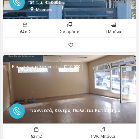
64 τ.μ. 45.000€
Μεσιάνο
64 m2
2 Δωμάτια
1 Μπάνια
Επαγγελματικό ακίνητο
€
110,000
Γιαννιτσά, Κέντρο, Πωλείται Κατάστημα
82 m2
1 WC Μπάνια