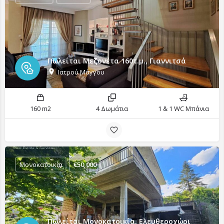
Πωλείται Μεζονέτα 160τ.μ., Γιαννιτσά
Ιατρού Μάγγου
160 m2
4 Δωμάτια
1 & 1 WC Μπάνια
Μονοκατοικία
€
50,000
Πωλείται Μονοκατοικία, Ελευθεροχώρι