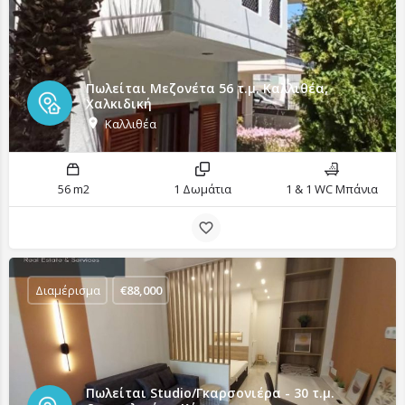
Πωλείται Μεζονέτα 56 τ.μ. Καλλιθέα,
Χαλκιδική
Καλλιθέα
56 m2
1 Δωμάτια
1 & 1 WC Μπάνια
Διαμέρισμα
€
88,000
Πωλείται Studio/Γκαρσονιέρα - 30 τ.μ.