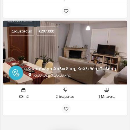
Διαμέρισμα
€
207,000
Κασσάνδρα-Χαλκιδική, Καλλιθέα, Πώληση
Καλλιθέα Χαλκιδικής
80 m2
2 Δωμάτια
1 Μπάνια