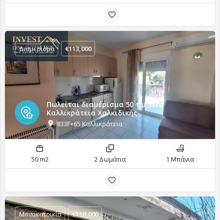
Διαμέρισμα
€
113,000
Πωλείται διαμέρισμα 50 τ.μ. Νέα
Καλλικράτεια Χαλκιδικής
833F+65 Καλλικράτεια
50 m2
2 Δωμάτια
1 Μπάνια
Μονοκατοικία
€
110,000