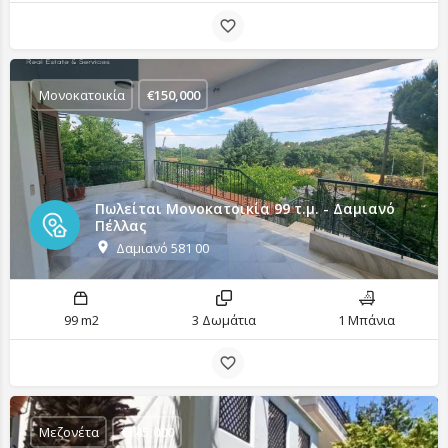
Μονοκατοικία
€
150,000
Πωλείται Μονοκατοικία 99 τ.μ. - Δαμιανό
Πέλλας
Δαμιανό 581 00
99 m2
3 Δωμάτια
1 Μπάνια
Μεζονέτα
€
145,000