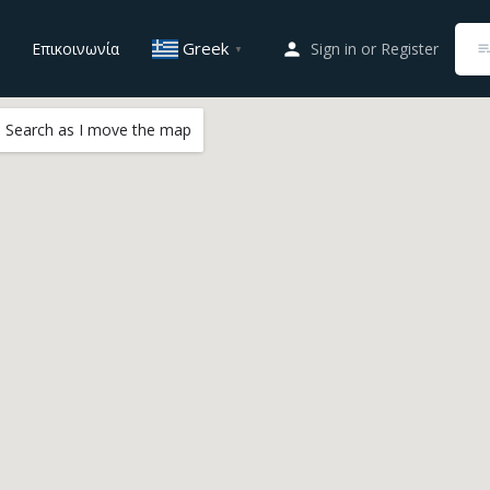
Greek
Επικοινωνία
Sign in
or
Register
▼
Search as I move the map