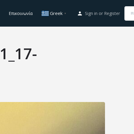
Greek
Επικοινωνία
Sign in
or
Register
▼
1_17-