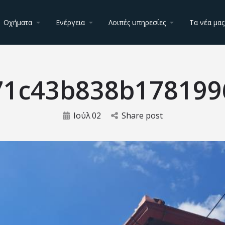
Οχήματα
Ενέργεια
Λοιπές υπηρεσίες
Τα νέα μας
71c43b838b178199
Ιούλ
02
Share post