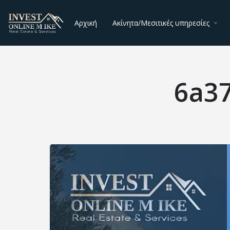
Αρχική
Ακίνητα/Μεσιτικές υπηρεσίες
6a3