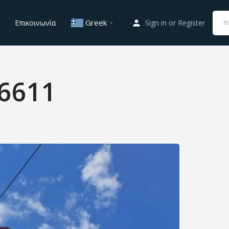
Greek
Επικοινωνία
Sign in
or
Register
▼
6611