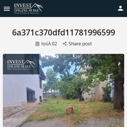
6a371c370dfd11781996599
Ιούλ
02
Share post