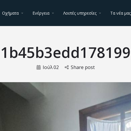
Οχήματα
Ενέργεια
Λοιπές υπηρεσίες
Τα νέα μας
71b45b3edd178199
Ιούλ
02
Share post