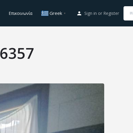
Greek
Επικοινωνία
Sign in
or
Register
▼
6357