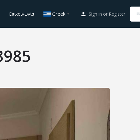
Greek
Επικοινωνία
Sign in
or
Register
▼
3985