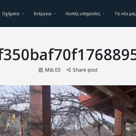
Οχήματα
Ενέργεια
Λοιπές υπηρεσίες
Τα νέα μας
f350baf70f176889
Μάι
03
Share post