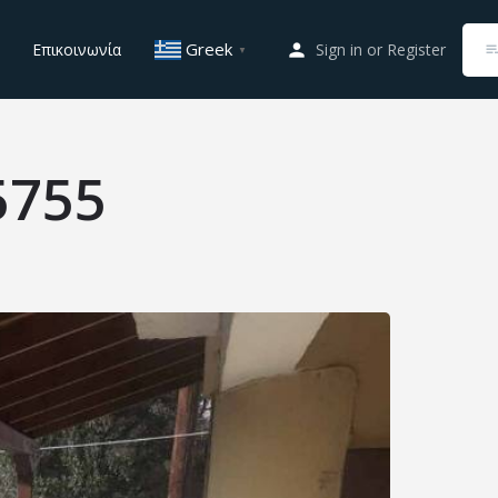
Greek
Επικοινωνία
Sign in
or
Register
▼
5755