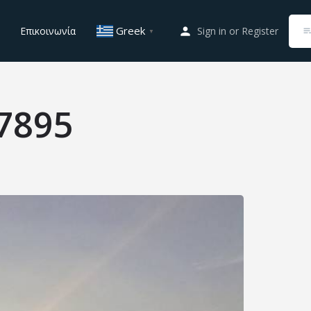
Greek
Επικοινωνία
Sign in
or
Register
▼
7895