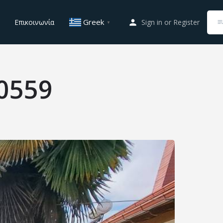
Greek
Επικοινωνία
Sign in
or
Register
▼
0559