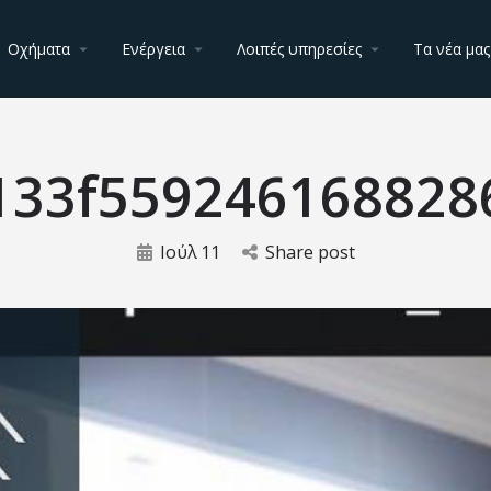
Οχήματα
Ενέργεια
Λοιπές υπηρεσίες
Τα νέα μας
133f559246168828
Ιούλ
11
Share post