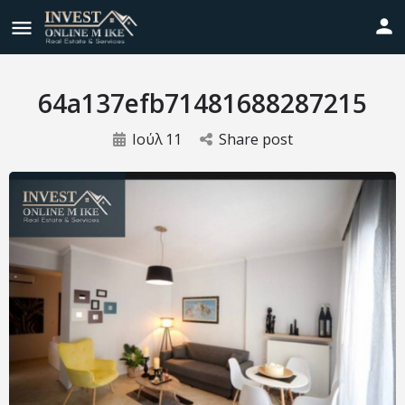
64a137efb71481688287215
Ιούλ
11
Share post