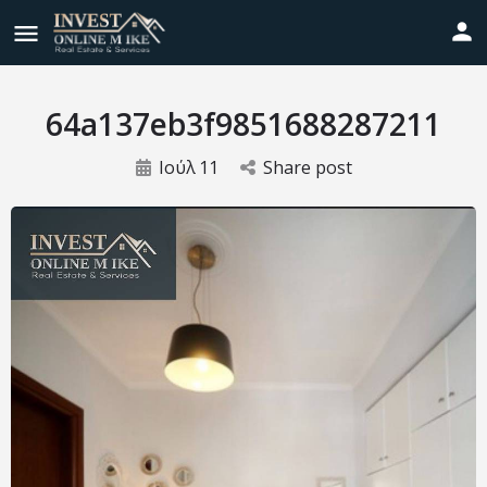
64a137eb3f9851688287211
Ιούλ
11
Share post