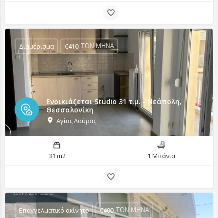
Διαμέρισμα
€
410
ΤΟΝ ΜΗΝΑ
Ενοικιάζεται Studio 31 τ.μ. - Νεάπολη,
Θεσσαλονίκη
Αγίας Λαύρας
31 m2
1 Μπάνια
Επαγγελματικό ακίνητο
€
400
ΤΟΝ ΜΗΝΑ