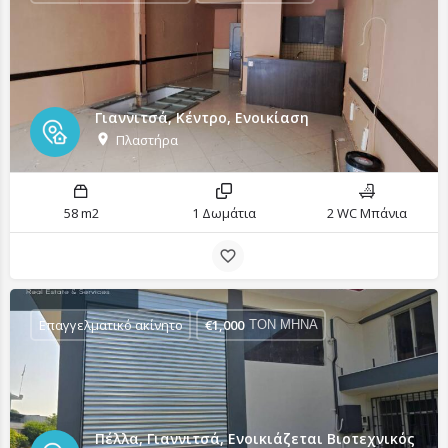
Γιαννιτσά, Κέντρο, Ενοικίαση
Πλαστήρα
58 m2
1 Δωμάτια
2 WC Μπάνια
Επαγγελματικό ακίνητο
€
1,000
ΤΟΝ ΜΗΝΑ
Πέλλα, Γιαννιτσά, Ενοικιάζεται Βιοτεχνικός