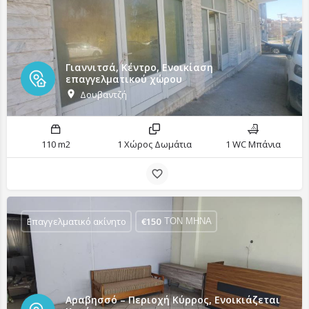
Γιαννιτσά, Κέντρο, Ενοικίαση
επαγγελματικού χώρου
Δουβαντζή
110 m2
1 Χώρος Δωμάτια
1 WC Μπάνια
Επαγγελματικό ακίνητο
€
150
ΤΟΝ ΜΗΝΑ
Αραβησσό – Περιοχή Κύρρος, Ενοικιάζεται