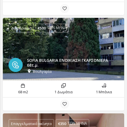
Διαμέρισμα
€
500
ΤΟΝ ΜΗΝΑ
SOFIA BULGARIA ΕΝΟΙΚΙΑΣΗ ΓΚΑΡΣΟΝΙΕΡΑ
68τ.μ.
Βουλγαρία
68 m2
1 Δωμάτια
1 Μπάνια
Επαγγελματικό ακίνητο
€
350
ΤΟΝ ΜΗΝΑ