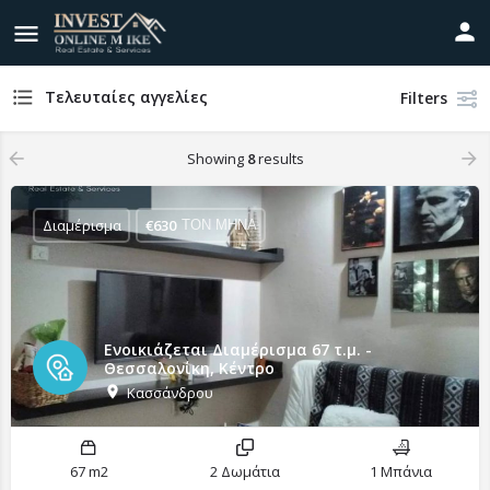
Τελευταίες αγγελίες
Filters
Showing
8
results
Διαμέρισμα
€
630
ΤΟΝ ΜΗΝΑ
Ενοικιάζεται Διαμέρισμα 67 τ.μ. -
Θεσσαλονίκη, Κέντρο
Κασσάνδρου
67 m2
2 Δωμάτια
1 Μπάνια