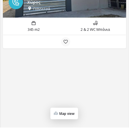
Χώρος
Γιαννιτσά
345 m2
2 & 2 WC Μπάνια
Map view