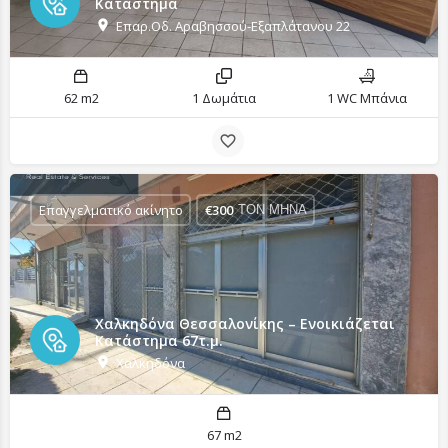
Κατάστημα
Επαρ.Οδ. Αραβησσού-Εξαπλάτανου 22
62 m2
1 Δωμάτια
1 WC Μπάνια
Επαγγελματικό ακίνητο
€
300
ΤΟΝ ΜΗΝΑ
Χαλκηδόνα Θεσσαλονίκης – Ενοικιάζεται
Κατάστημα 67τ.μ.
Χαλκηδόνα
67 m2